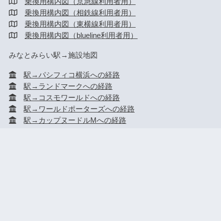
乗換用構内図（京急線利用者用）
乗換用構内図（相鉄線利用者用）
乗換用構内図（東横線利用者用）
乗換用構内図（blueline利用者用）
みなとみらい駅→施設地図
駅→パシフィコ横浜への経路
駅→ランドマークへの経路
駅→コスモワールドへの経路
駅→ワールドポーターズへの経路
駅→カップヌードルMへの経路
HOME
横浜駅
みなとみらい駅
新横浜駅
桜木町駅
© 2026 駅からmap All rights reserved.