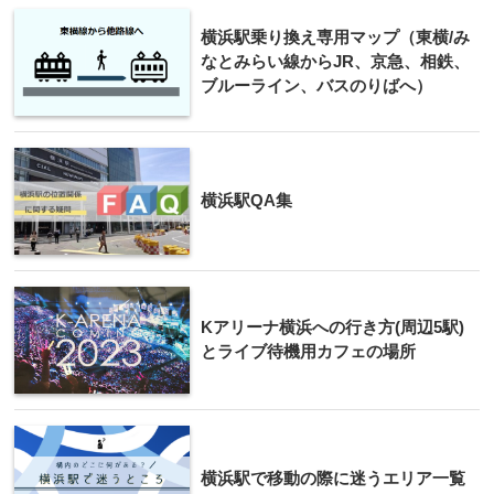
横浜駅乗り換え専用マップ（東横/み
なとみらい線からJR、京急、相鉄、
ブルーライン、バスのりばへ）
横浜駅QA集
Kアリーナ横浜への行き方(周辺5駅)
とライブ待機用カフェの場所
横浜駅で移動の際に迷うエリア一覧