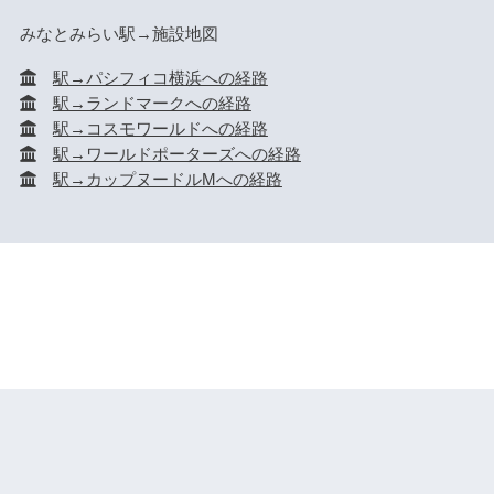
みなとみらい駅→施設地図
駅→パシフィコ横浜への経路
駅→ランドマークへの経路
駅→コスモワールドへの経路
駅→ワールドポーターズへの経路
駅→カップヌードルMへの経路
HOME
横浜駅
みなとみらい駅
新横浜駅
桜木町駅
© 2026 駅からmap All rights reserved.