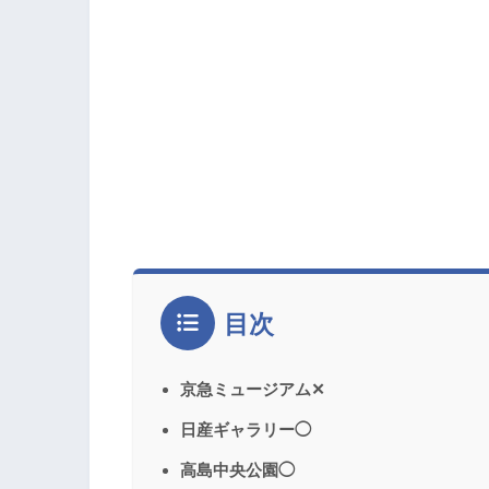
目次
京急ミュージアム✕
日産ギャラリー◯
高島中央公園◯