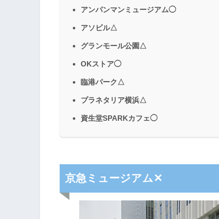
アンパンマンミュージアム◯
アソビル△
グランモール公園△
OKストア◯
臨港パーク△
プラネタリア横浜△
資生堂SPARKカフェ◯
京急ミュージアム✕